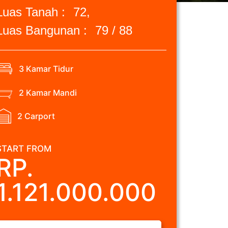
Luas Tanah :
72,
Luas Bangunan :
79 / 88
3 Kamar Tidur
2 Kamar Mandi
2 Carport
START FROM
RP.
1.121.000.000