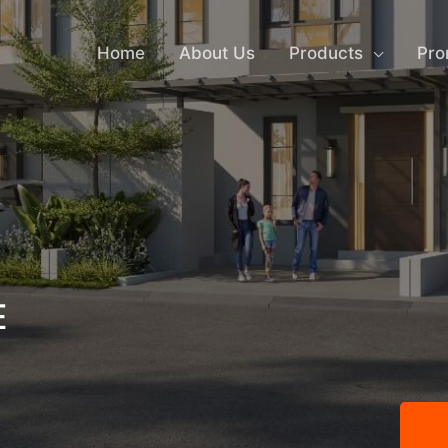
Home
About Us
Products
Pr
E