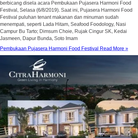
berbicang disela acara Pembukaan Pujasera Harmoni Food
Festival, Selasa (6/8/2019). Saat ini, Pujasera Harmoni Food
Festival puluhan tenant makanan dan minuman sudah
menempati, seperti Lada Hitam, Seafood Foodology, Nasi
Campur Bu Tarto; Dimsum Choie, Rujak Cingur SK, Kedai
Jasmeen, Dapur Bunda, Soto Imam
Pembukaan Pujasera Harmoni Food Festival
Read More »