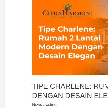
an
&
DP
0%!
TIPE CHARLENE: RU
DENGAN DESAIN EL
News
/
celine