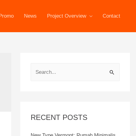
Promo
News
Project Overview
Contact
S
e
a
r
c
RECENT POSTS
h
f
New Type Vermont: Rumah Minimalis