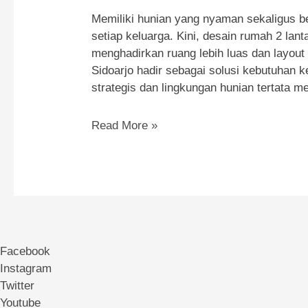
Memiliki hunian yang nyaman sekaligus ber
setiap keluarga. Kini, desain rumah 2 la
menghadirkan ruang lebih luas dan layout 
Sidoarjo hadir sebagai solusi kebutuhan 
strategis dan lingkungan hunian tertata me
Tipe
Read More »
Charlene:
Rumah
2
Lantai
Modern
Dengan
Desain
Facebook
Elegan
Instagram
Twitter
Youtube