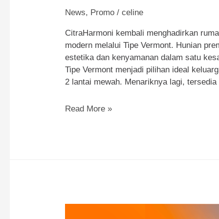
News
,
Promo
/
celine
CitraHarmoni kembali menghadirkan rumah
modern melalui Tipe Vermont. Hunian pr
estetika dan kenyamanan dalam satu kes
Tipe Vermont menjadi pilihan ideal kelu
2 lantai mewah. Menariknya lagi, tersedia
Launching
Read More »
Tipe
Vermont,
Rumah
Minimalis
2
Lantai
Mewah
Mulai
2M-