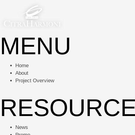
MENU
Home
About
Project Overview
RESOURC
News
Promo