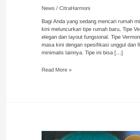
News
/
CitraHarmoni
Bagi Anda yang sedang mencari rumah min
kini meluncurkan tipe rumah baru, Tipe V
elegan dan layout fungsional. Tipe Verm
masa kini dengan spesifikasi unggul dan fi
minimalis lainnya. Tipe ini bisa […]
New
Read More »
Type
Vermont:
Rumah
Minimalis
2
Lantai
Mewah
Bergaya
American