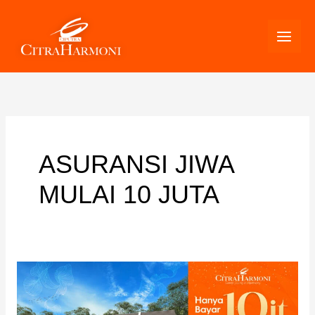
Skip
to
content
ASURANSI JIWA
MULAI 10 JUTA
Dapatkan
Subsidi
Asuransi