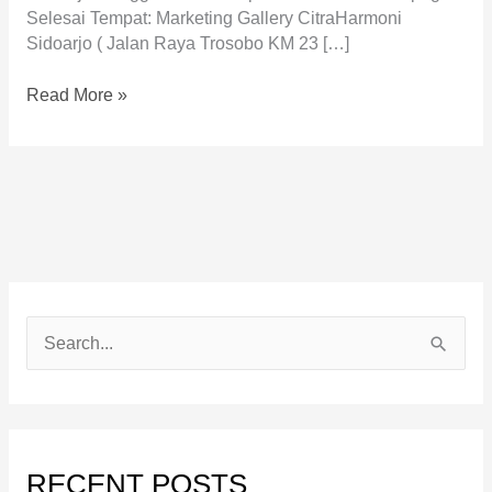
Selesai Tempat: Marketing Gallery CitraHarmoni
Sidoarjo ( Jalan Raya Trosobo KM 23 […]
Read More »
S
e
a
r
RECENT POSTS
c