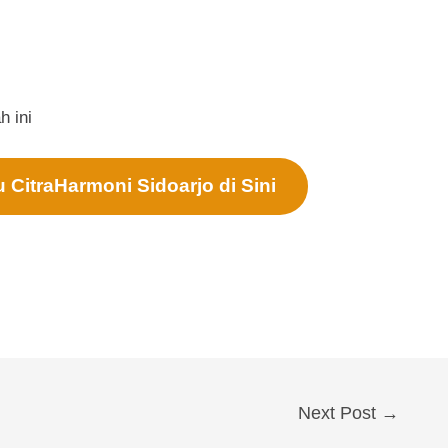
h ini
CitraHarmoni Sidoarjo di Sini
Next Post
→