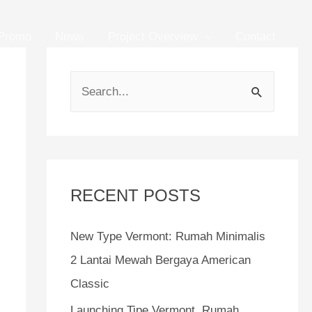
Promo
News
Project Overview
Contact
S
e
a
r
c
RECENT POSTS
h
f
New Type Vermont: Rumah Minimalis
o
2 Lantai Mewah Bergaya American
r
Classic
:
Launching Tipe Vermont, Rumah