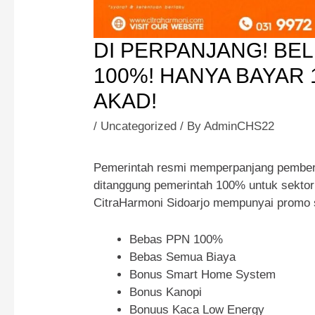
DI PERPANJANG! BE
100%! HANYA BAYAR
AKAD!
/
Uncategorized
/ By
AdminCHS22
Pemerintah resmi memperpanjang pemberia
ditanggung pemerintah 100% untuk sekto
CitraHarmoni Sidoarjo mempunyai promo s
Bebas PPN 100%
Bebas Semua Biaya
Bonus Smart Home System
Bonus Kanopi
Bonuus Kaca Low Energy